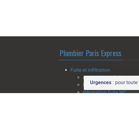
Plombier Paris Express
Fuite et infiltration
Recherche de fuite
Urgences
: pour tout
Réparation fuite lavabo
Réparation fuite WC
Réparation fuite baignoir
Réparation fuite chauffe-
Réparation fuite canalisa
Nettoyage après dégât de
eaux
Dégorgement canalisation