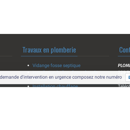
Travaux en plomberie
Con
Vidange fosse septique
PLOM
Installation ballon d'eau chaude
229 R
e demande d'intervention en urgence composez notre numéro
Installation WC
75001
Installation chauffage
Télép
e
Installation climatisation
Email
eau
Rénovation salle de bain
expre
tion
Rénovation cuisine
Quest
s
Rénovation cuisine avec adhésif
Vous 