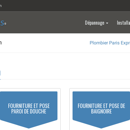
m
Dépannage
Install
SS
®
n
Plombier Paris Exp
n
FOURNITURE ET POSE
FOURNITURE ET POSE DE
PAROI DE DOUCHE
BAIGNOIRE