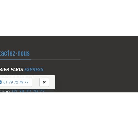
tactez-nous
BIER PARIS
EXPRESS
ue Saint-Honoré
01 79 72 79 77
 Paris
hone:
01 79 72 79 77
:
contact@plombier-paris-
ss.com
ions:
www.question-reponses.com
Nous rejoindre
êtes plombier: