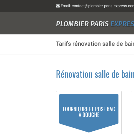
Email
: contact@plombier-paris-express.co
PLOMBIER PARIS
EXPRE
Tarifs rénovation salle de bai
Rénovation salle de bai
FOURNITURE ET POSE BAC
À DOUCHE