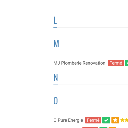
L
M
MJ Plomberie Renovation
Fermé
N
O
O Pure Energie
Fermé