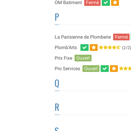
OM Batiment
Fermé
P
La Parisienne de Plomberie
Fermé
Plomb'Arts
(2/2)
Prix Fixe
Ouvert
Pro Services
Ouvert
Q
R
S