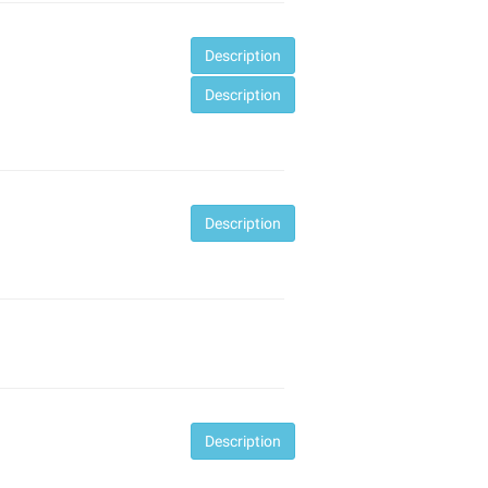
Desc
ription
Desc
ription
Desc
ription
Desc
ription