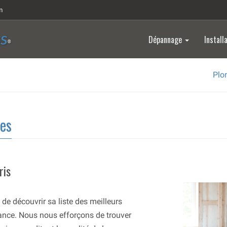
m
Dépannage
Install
SS
®
Plo
res
ris
de découvrir sa liste des meilleurs
France. Nous nous efforçons de trouver