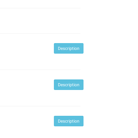
Desc
ription
Desc
ription
Desc
ription