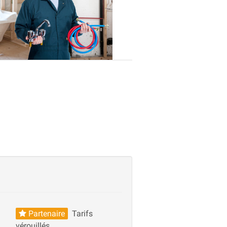
Partenaire
Tarifs
vérouillés