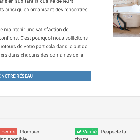
ris en auditant la qualité de leurs
ents ainsi qu'en organisant des rencontres
de maintenir une satisfaction de
confions. C'est pourquoi nous sollicitons
etours de votre part cela dans le but de
mbiers dans chacuns des domaines de la
 NOTRE RÉSEAU
Fermé
Plombier
Vérifié
Respecte la
indisponible
charte