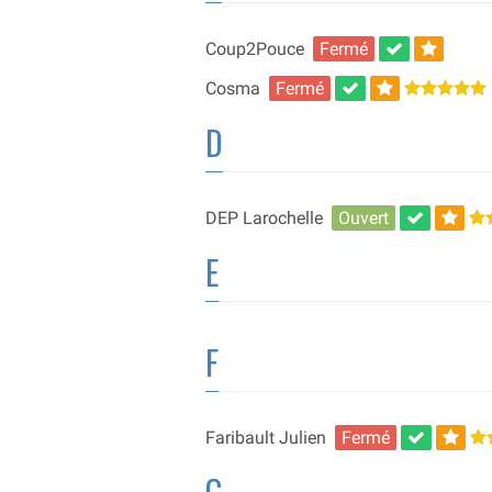
Coup2Pouce
Fermé
Cosma
Fermé
D
DEP Larochelle
Ouvert
E
F
Faribault Julien
Fermé
G