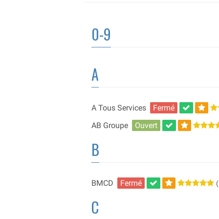
0-9
A
A Tous Services
Fermé
AB Groupe
Ouvert
B
BMCD
Fermé
(
C