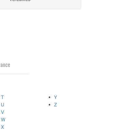
rance
T
Y
U
Z
V
W
X