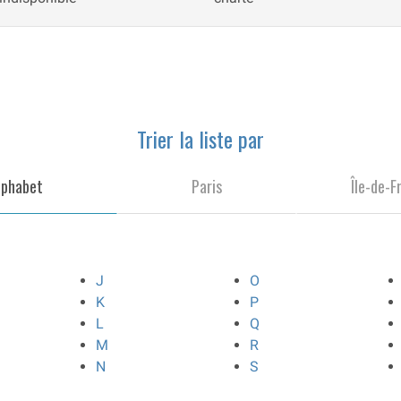
Trier la liste par
lphabet
Paris
Île-de-F
J
O
K
P
L
Q
M
R
N
S