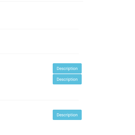
Desc
ription
Desc
ription
Desc
ription