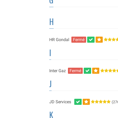
H
HR Gondal
Fermé
I
Inter Gaz
Fermé
J
JD Services
(276
K