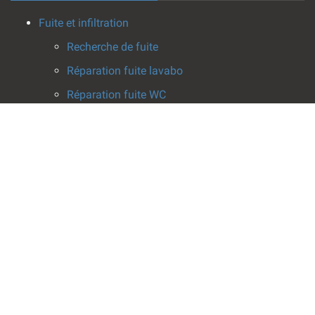
Fuite et infiltration
Recherche de fuite
Réparation fuite lavabo
Réparation fuite WC
Réparation fuite baignoire
Réparation fuite chauffe-eau
Réparation fuite canalisation
Nettoyage après dégât des eaux
Dégorgement canalisation
Dégorgement camion hydrocureur
Dépannage WC
Débouchage WC
Débouchage WC avec sanibroyeur