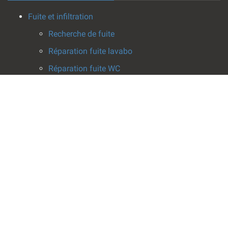
Fuite et infiltration
Recherche de fuite
Réparation fuite lavabo
Réparation fuite WC
Réparation fuite baignoire
Réparation fuite chauffe-eau
Réparation fuite canalisation
Nettoyage après dégât des eaux
Dégorgement canalisation
Dégorgement camion hydrocureur
Dépannage WC
Débouchage WC
Débouchage WC avec sanibroyeur